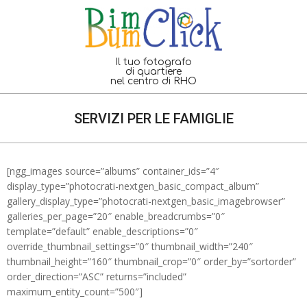
Skip
to
content
Il tuo fotografo
di quartiere
nel centro di RHO
SERVIZI PER LE FAMIGLIE
[ngg_images source=”albums” container_ids=”4″
display_type=”photocrati-nextgen_basic_compact_album”
gallery_display_type=”photocrati-nextgen_basic_imagebrowser”
galleries_per_page=”20″ enable_breadcrumbs=”0″
template=”default” enable_descriptions=”0″
override_thumbnail_settings=”0″ thumbnail_width=”240″
thumbnail_height=”160″ thumbnail_crop=”0″ order_by=”sortorder”
order_direction=”ASC” returns=”included”
maximum_entity_count=”500″]